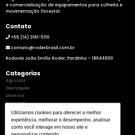
e comercialização de equipamentos para colheita e
movimentação florestal.
Contato
+55 (14) 3161-5110
contato@roderbrasil.com.br
Rodovia João Emílio Roder, Pardinho – 18644000
Categorias
Agrícola
Destaques
Diversos
Florestal
Trituração
Utilizamos cookies para oferecer a melhor
Urbana
experiência, melhorar o desempenho, analisar
como você interage em nosso site e
personalizar conteúdo.