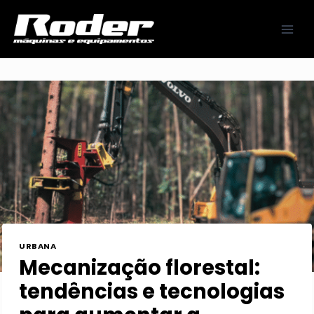
Pular
para
o
Conteúdo
URBANA
Mecanização florestal:
tendências e tecnologias