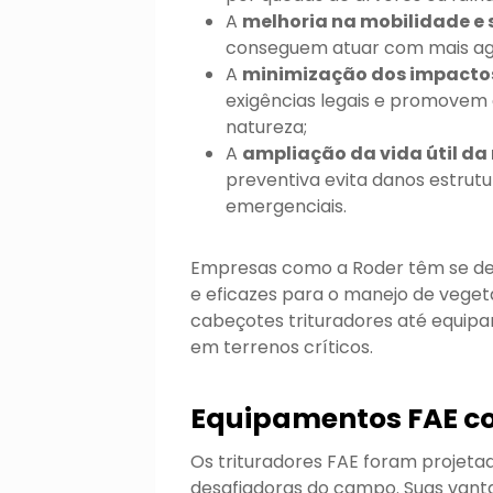
A
melhoria na mobilidade e
conseguem atuar com mais agil
A
minimização dos impacto
exigências legais e promovem a
natureza;
A
ampliação da vida útil da
preventiva evita danos estrut
emergenciais.
Empresas como a Roder têm se de
e eficazes para o manejo de vege
cabeçotes trituradores até equip
em terrenos críticos.
Equipamentos FAE co
Os trituradores FAE foram projeta
desafiadoras do campo. Suas vant