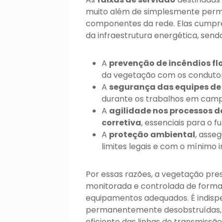
muito além de simplesmente permit
componentes da rede. Elas cumpre
da infraestrutura energética, send
A
prevenção de incêndios fl
da vegetação com os condutor
A
segurança das equipes d
durante os trabalhos em camp
A
agilidade nos processos 
corretiva
, essenciais para o 
A
proteção ambiental
, asse
limites legais e com o mínimo 
Por essas razões, a vegetação pr
monitorada e controlada de forma 
equipamentos adequados. É indis
permanentemente desobstruídas, s
eficiente das linhas de transmissã