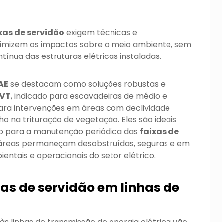
xas de servidão
exigem técnicas e
imizem os impactos sobre o meio ambiente, sem
ínua das estruturas elétricas instaladas.
AE
se destacam como soluções robustas e
 VT
, indicado para escavadeiras de médio e
 para intervenções em áreas com declividade
 na trituração de vegetação. Eles são ideais
nto para a manutenção periódica das
faixas de
 áreas permaneçam desobstruídas, seguras e em
tais e operacionais do setor elétrico.
as de servidão em linhas de
às linhas de transmissão de energia elétrica vão