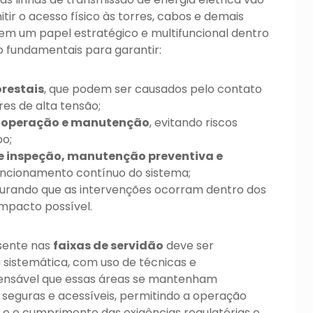
ir o acesso físico às torres, cabos e demais
m um papel estratégico e multifuncional dentro
o fundamentais para garantir:
orestais
, que podem ser causados pelo contato
es de alta tensão;
e operação e manutenção
, evitando riscos
o;
de inspeção, manutenção preventiva e
funcionamento contínuo do sistema;
gurando que as intervenções ocorram dentro dos
impacto possível.
esente nas
faixas de servidão
deve ser
sistemática, com uso de técnicas e
pensável que essas áreas se mantenham
eguras e acessíveis, permitindo a operação
o e o cumprimento das exigências regulatórias e