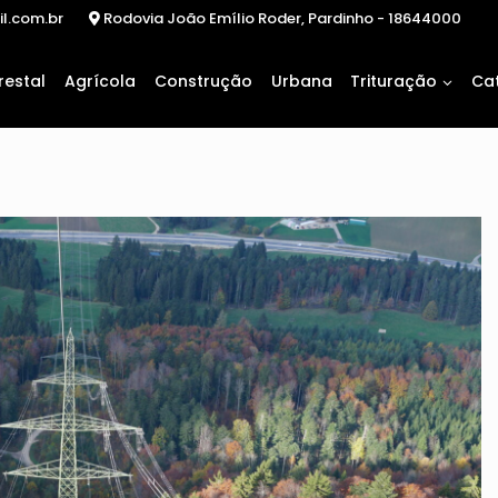
il.com.br
Rodovia João Emílio Roder, Pardinho - 18644000
restal
Agrícola
Construção
Urbana
Trituração
Ca