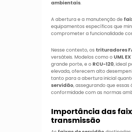
ambientais
.
A abertura e a manutenção de
fai
equipamentos específicos que min
comprometer a funcionalidade cont
Nesse contexto, os
trituradores F
versáteis. Modelos como o
UML EX
grande porte, e o
RCU-120
, ideal
elevada, oferecem alto desempenho
tanto para a abertura inicial qua
servidão
, assegurando que essas
conformidade com as normas ambien
Importância das faix
transmissão
As
faixas de servidão
destinadas 