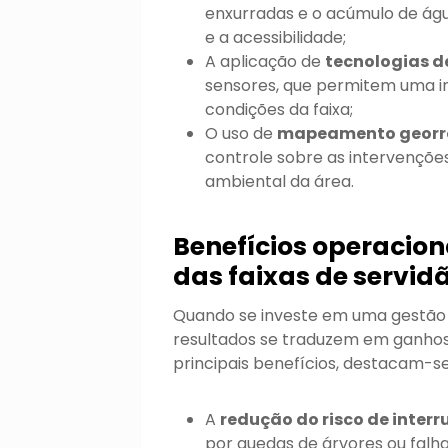
enxurradas e o acúmulo de ág
e a acessibilidade;
A aplicação de
tecnologias 
sensores, que permitem uma in
condições da faixa;
O uso de
mapeamento georr
controle sobre as intervenções
ambiental da área.
Benefícios operacion
das faixas de servid
Quando se investe em uma gestão
resultados se traduzem em ganhos
principais benefícios, destacam-s
A
redução do risco de inter
por quedas de árvores ou falh