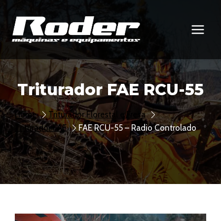
Pular
para
o
Conteúdo
Triturador FAE RCU-55
Home
Triturador Florestal e Fresa
Triturador FAE
FAE RCU-55 – Radio Controlado