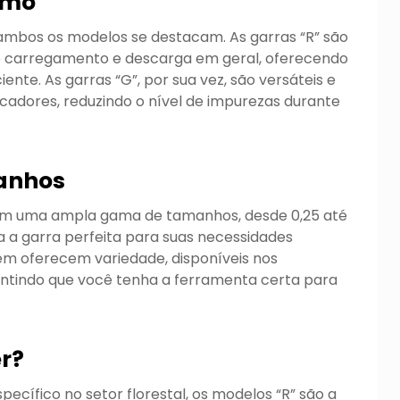
emo
mbos os modelos se destacam. As garras “R” são
de carregamento e descarga em geral, oferecendo
nte. As garras “G”, por sua vez, são versáteis e
adores, reduzindo o nível de impurezas durante
manhos
 em uma ampla gama de tamanhos, desde 0,25 até
a a garra perfeita para suas necessidades
ém oferecem variedade, disponíveis nos
rantindo que você tenha a ferramenta certa para
er?
cífico no setor florestal, os modelos “R” são a