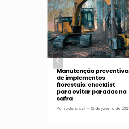
tal:
Manutenção preventiva
para uma
de implementos
ntável
florestais: checklist
para evitar paradas na
safra
Por
roderbrasil
12 de janeiro de 202