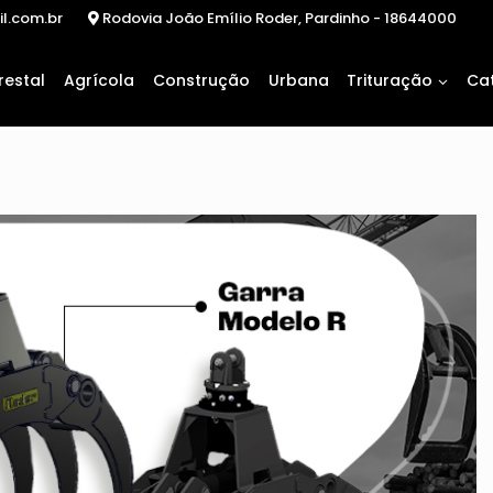
il.com.br
Rodovia João Emílio Roder, Pardinho - 18644000
restal
Agrícola
Construção
Urbana
Trituração
Ca