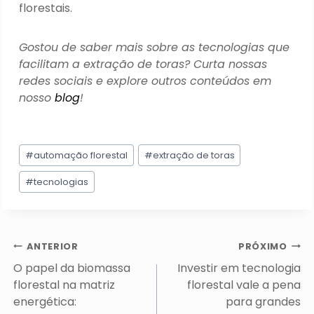
florestais.
Gostou de saber mais sobre as tecnologias que
facilitam a extração de toras? Curta nossas
redes sociais e explore outros conteúdos em
nosso
blog
!
Tags
#
automação florestal
#
extração de toras
do
Post:
#
tecnologias
Navegação
ANTERIOR
PRÓXIMO
de
O papel da biomassa
Investir em tecnologia
Post
florestal na matriz
florestal vale a pena
energética:
para grandes