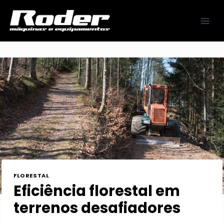
Pular
para
o
Conteúdo
FLORESTAL
Eficiência florestal em
terrenos desafiadores