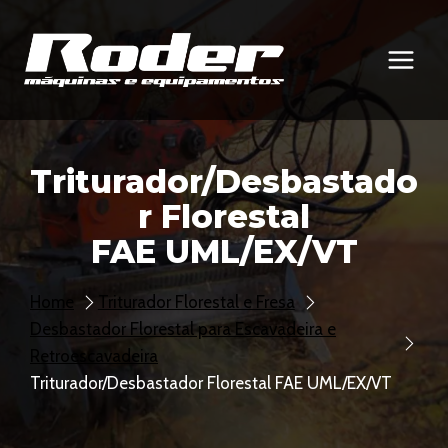
Pular
para
o
Conteúdo
Triturador/Desbastado
R Florestal
FAE UML/EX/VT
Home
Triturador Florestal e Fresa
Desbastador Florestal para Escavadeira e
Retroescavadeira
Triturador/Desbastador Florestal FAE UML/EX/VT