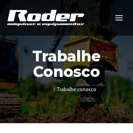
Pular
para
o
Conteúdo
Trabalhe
Conosco
Home
Trabalhe conosco