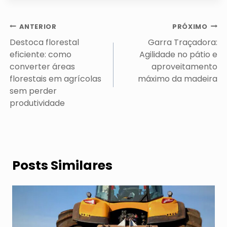
Navegação
ANTERIOR
PRÓXIMO
de
Destoca florestal
Garra Traçadora:
Post
eficiente: como
Agilidade no pátio e
converter áreas
aproveitamento
florestais em agrícolas
máximo da madeira
sem perder
produtividade
Posts Similares